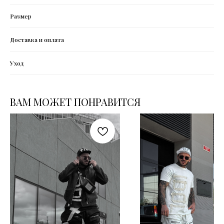
Размер
Доставка и оплата
Уход
БОНУСЫ
ВАМ МОЖЕТ ПОНРАВИТСЯ
ПРОГРАММА ЛОЯЛЬНОСТИ
НАБОР