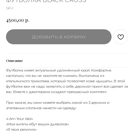
ФУТБОЛКА BLACK CROSS
SKU:
р.
4500,00
ДОБАВИТЬ В КОРЗИНУ
Описание
Футболка имеет актуальный удлинённый крой. Комфортна
настолько, что вы не захотите ее снимать. Выполнена из
итальянского трикотажа, который позволяет коже «дышать». В этой
футболке вам не надо заявлять о себе, дерзкий принт все сделает за
вас. Вместе с джоггерами создают прекрасный комплект.
При заказе, вы сами можете выбрать какой из 3 дерзких и
эпатажных слоганов нанести на одежду:
«I Am Your Idol»
«Мои ангелы ебут ваших дьяволов»
«Я твоя религия»