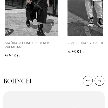
МАЙКА «GEOMETRY BLACK
ФУТБОЛКА “GEOMETRY 
PREMIUM»
4 900
р.
9 500
р.