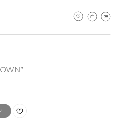
ROWN”
У