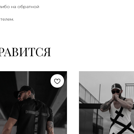
 либо на обратной
телем.
РАВИТСЯ