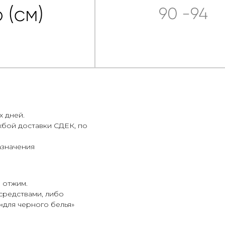
х дней.
жбой доставки СДЕК, по
азначения
 отжим.
средствами, либо
«для черного белья»