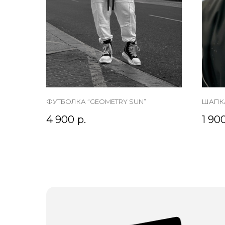
ФУТБОЛКА “GEOMETRY SUN”
ШАПКА
4 900
р.
1 90