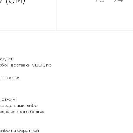
х дней.
жбой доставки СДЕК, по
азначения
 отжим.
средствами, либо
«для черного белья»
 либо на обратной