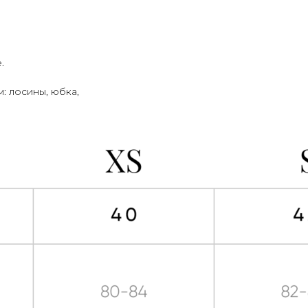
.
: лосины, юбка,