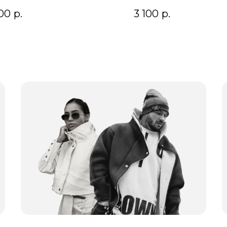
00
р.
3 100
р.