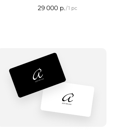
29 000
р.
/
1 pc