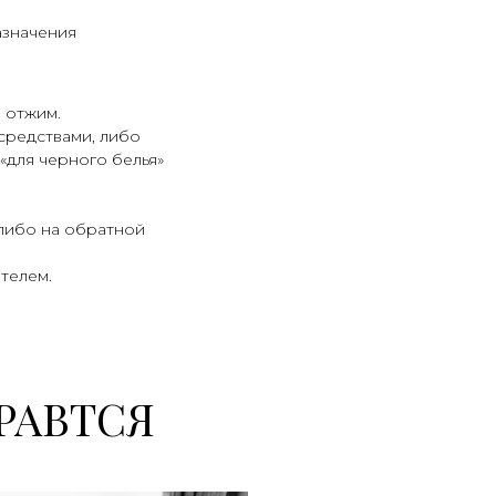
азначения
 отжим.
средствами, либо
«для черного белья»
 либо на обратной
телем.
РАВТСЯ