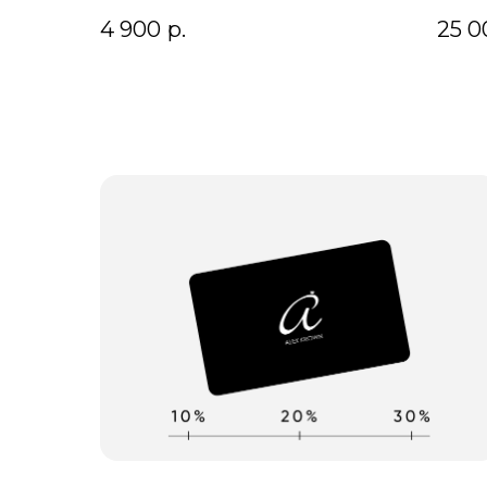
4 900
р.
25 0