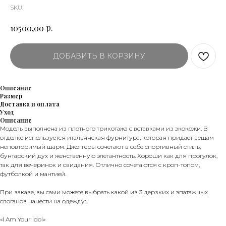
SKU:
р.
10500,00
ДОБАВИТЬ В КОРЗИНУ
Описание
Размер
Доставка и оплата
Уход
Описание
Модель выполнена из плотного трикотажа с вставками из экокожи. В
отделке используется итальянская фурнитура, которая придает вещам
неповторимый шарм. Джоггеры сочетают в себе спортивный стиль,
бунтарский дух и женственную элегантность. Хороши как для прогулок,
так для вечеринок и свидания. Отлично сочетаются с кроп-топом,
футболкой и мантией.
При заказе, вы сами можете выбрать какой из 3 дерзких и эпатажных
слоганов нанести на одежду:
«I Am Your Idol»