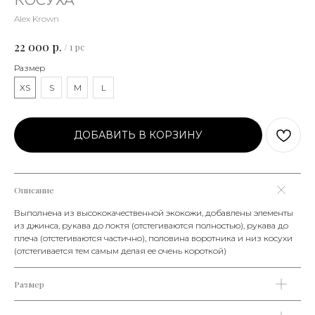
КОСУХА
Alex Krown
р.
22 000
/
1 pc
Размер
XS
S
M
L
ДОБАВИТЬ В КОРЗИНУ
Описание
Выполнена из высококачественной экокожи, добавлены элементы
из джинса, рукава до локтя (отстегиваются полностью), рукава до
плеча (отстегиваются частично), половина воротника и низ косухи
(отстегивается тем самым делая ее очень короткой)
Размер