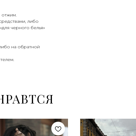
 отжим.
средствами, либо
«для черного белья»
 либо на обратной
телем.
НРАВТСЯ