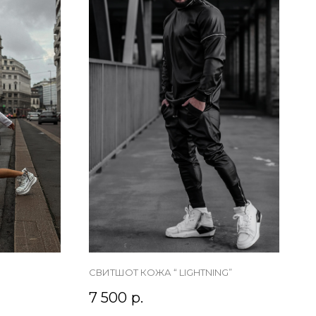
СВИТШОТ КОЖА “ LIGHTNING”
7 500
р.