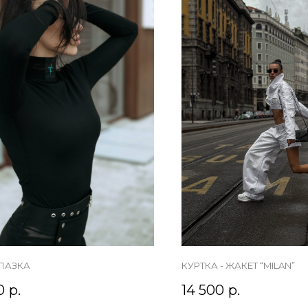
ЛАЗКА
КУРТКА - ЖАКЕТ “MILAN”
0
р.
14 500
р.