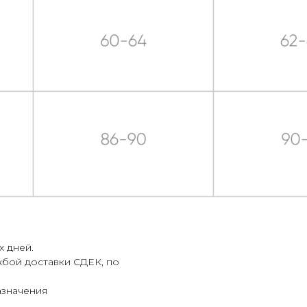
х дней.
жбой доставки СДЕК, по
азначения