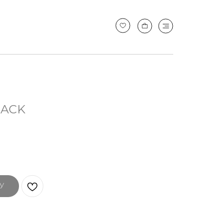
LACK
У